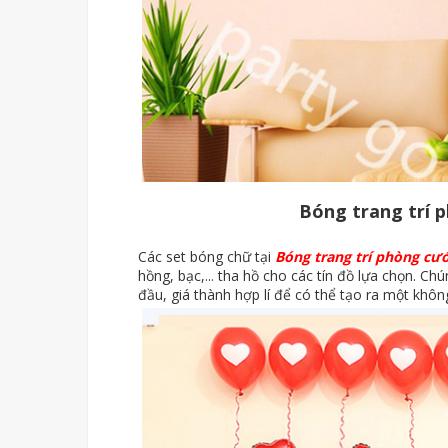
Bóng trang trí 
Các set bóng chữ tại
Bóng trang trí phòng cư
hồng, bạc,... tha hồ cho các tín đồ lựa chọn. C
đầu, giá thành hợp lí để có thể tạo ra một khô