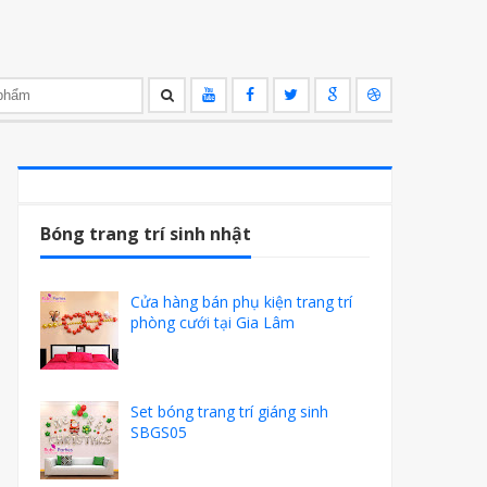
Bóng trang trí sinh nhật
Cửa hàng bán phụ kiện trang trí
phòng cưới tại Gia Lâm
Set bóng trang trí giáng sinh
SBGS05