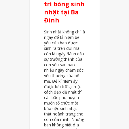
trí bóng sinh
nhật tại Ba
Đình
Sinh nhật không chỉ là
ngày để kỉ niệm bé
yêu của bạn được
sinh ra trên đời mà
còn là ngày đánh dấu
sự trưởng thành của
con yêu sau bao
nhiêu ngày chăm sóc,
yêu thương của bố
mẹ. Để kỉ niệm ấy
được lưu trữ lại một
cách đẹp đẽ nhất thì
các bậc phụ huynh
muốn tổ chức một
bữa tiệc sinh nhật
thật hoành tráng cho
con của mình. Nhưng
bạn không biết địa