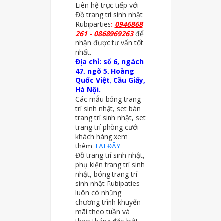
Liên hệ trực tiếp với
Đồ trang trí sinh nhật
Rubiparties
:
0946868
261 - 0868969263
để
nhận được tư vấn tốt
nhất.
Địa chỉ: số 6, ngách
47, ngõ 5, Hoàng
Quốc Việt, Cầu Giấy,
Hà Nội.
Các mẫu bóng trang
trí sinh nhật, set bàn
trang trí sinh nhật, set
trang trí phòng cưới
khách hàng xem
thêm
TẠI ĐÂY
Đồ trang trí sinh nhật,
phụ kiện trang trí sinh
nhật, bóng trang trí
sinh nhật Rubipaties
luôn có những
chương trình khuyến
mãi theo tuần và
theo tháng đặc biệt