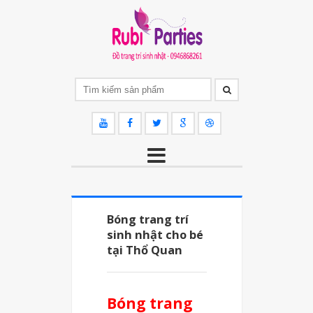
Bóng trang trí
sinh nhật cho bé
tại Thổ Quan
Bóng trang