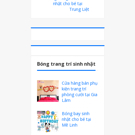
nhật cho bé tại
Trung Liệt
Bóng trang trí sinh nhật
Cửa hàng bán phụ
kiện trang trí
phòng cưới tại Gia
Lâm
Bóng bay sinh
nhật cho bé tại
Mê Linh