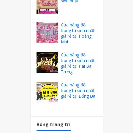
sinh nhật
Cửa hàng đồ
trang trí sinh nhật
giá rẻ tại Hoàng
Mai
Cửa hàng đồ
trang trí sinh nhật
giá rẻ tại Hai Bà
Trưng
Cửa hàng đồ
trang trí sinh nhật
giá rẻ tại Đống Đa
Bóng trang trí