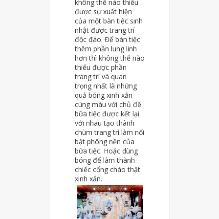
không thể nào thiếu
được sự xuất hiện
của một bàn tiệc sinh
nhật được trang trí
độc đáo. Để bàn tiệc
thêm phần lung linh
hơn thì không thể nào
thiếu được phần
trang trí và quan
trọng nhất là những
quả bóng xinh xắn
cùng màu với chủ đề
bữa tiệc được kết lại
với nhau tạo thành
chùm trang trí làm nổi
bật phông nền của
bữa tiệc. Hoặc dùng
bóng để làm thành
chiếc cổng chào thật
xinh xắn.