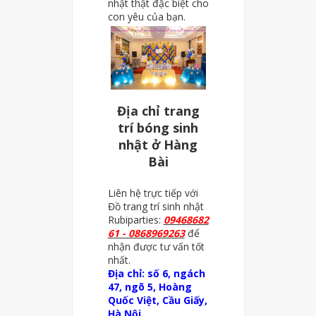
nhật thật đặc biệt cho
con yêu của bạn.
Địa chỉ trang
trí bóng sinh
nhật ở Hàng
Bài
Liên hệ trực tiếp với
Đồ trang trí sinh nhật
Rubiparties:
09468682
61 - 0868969263
để
nhận được tư vấn tốt
nhất.
Địa chỉ: số 6, ngách
47, ngõ 5, Hoàng
Quốc Việt, Cầu Giấy,
Hà Nội.