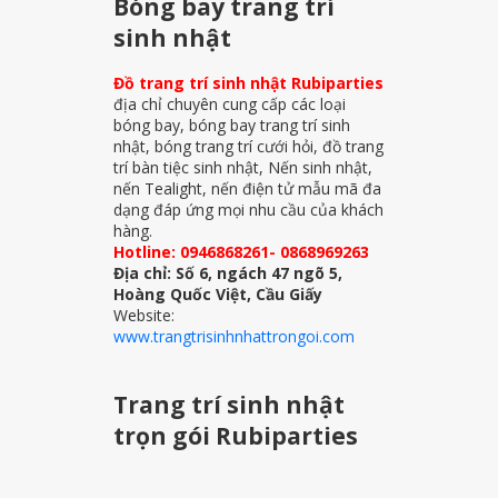
Bóng bay trang trí
sinh nhật
Đồ trang trí sinh nhật Rubiparties
địa chỉ chuyên cung cấp các loại
bóng bay, bóng bay trang trí sinh
nhật, bóng trang trí cưới hỏi, đồ trang
trí bàn tiệc sinh nhật, Nến sinh nhật,
nến Tealight, nến điện tử mẫu mã đa
dạng đáp ứng mọi nhu cầu của khách
hàng.
Hotline: 0946868261- 0868969263
Địa chỉ: Số 6, ngách 47 ngõ 5,
Hoàng Quốc Việt, Cầu Giấy
Website:
www.trangtrisinhnhattrongoi.com
Trang trí sinh nhật
trọn gói Rubiparties