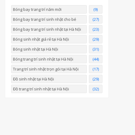
Bóng bay trang trí năm mới
(9)
Bóng bay trang trí sinh nhật cho bé
(27)
Bóng bay trang trí sinh nhật tại Hà Nội
(23)
Bóng sinh nhật giá rẻ tại Hà Nội
(29)
Bóng sinh nhật tại Hà Nội
(31)
Bóng trang trí sinh nhật tại Hà Nội
(44)
Trang trí sinh nhật trọn gói tại Hà Nội
(17)
Đồ sinh nhật tại Hà Nội
(29)
Đồ trang trí sinh nhật tại Hà Nội
(32)