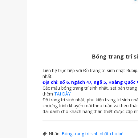
Bóng trang trí s
Liên hệ trực tiếp với Đồ trang trí sinh nhật Rubip
nhất.
Địa chỉ: số 6, ngách 47, ngõ 5, Hoàng Quốc V
Các mẫu bóng trang trí sinh nhật, set bàn trang 
thêm
TẠI ĐÂY
Đồ trang trí sinh nhật, phụ kiện trang trí sinh n
chương trình khuyến mãi theo tuần và theo tháng
đãi dành cho khách hàng thân thiết được cập n
Nhãn:
Bóng trang trí sinh nhật cho bé