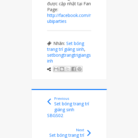
được cập nhật tại Fan
Page:
http://facebook.com/r
ubiparties
Nhãn:
Set bóng
trang trí giáng sinh
,
setbongtrangtrigiangs
inh
Previous
Set bóng trang trí
giáng sinh
SBGS02
Next
Set bóng trang trí