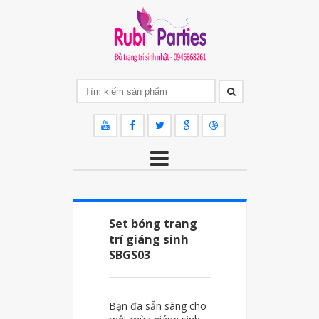
Set bóng trang
trí giáng sinh
SBGS03
Bạn đã sẵn sàng cho