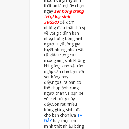
một mùa giáng sinh
thật an lành,hãy chọn
ngay
Set bóng trang
trí giáng sinh
SBGS03
để đem
những điều thật thú vị
về với gia đình bạn
nhé,nhưng bóng hình
người tuyết,ông già
tuyết nhưng nhân vật
rất đặc trưng của
mùa giáng sinh,không
khí giáng sinh sẽ tràn
ngập căn nhà bạn với
set bóng này
đấy,ngoài ra bạn có
thể chụp ảnh cùng
người thân và bạn bè
với set bóng này
đấy.Còn rất nhiều
bóng giáng sinh nữa
cho bạn chọn lựa
TẠI
ĐÂY
hãy chọn cho
mình thật nhiều bóng