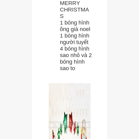
MERRY
CHRISTMA
S
1 bóng hình
ông già noel
1 bóng hình
người tuyết
4 bóng hình
sao nhỏ và 2
bóng hình
sao to