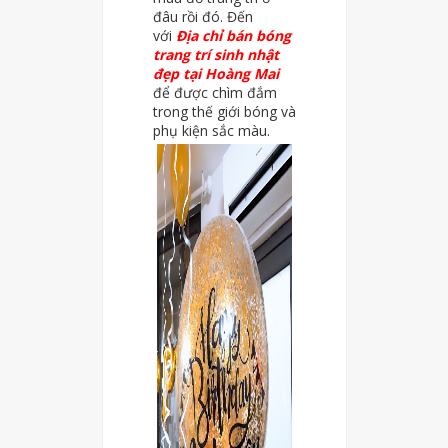
đâu rồi đó. Đến
với
Địa chỉ bán bóng
trang trí sinh nhật
đẹp tại Hoàng Mai
để được chìm đắm
trong thế giới bóng và
phụ kiện sắc màu.