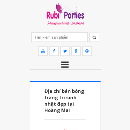
Địa chỉ bán bóng
trang trí sinh
nhật đẹp tại
Hoàng Mai