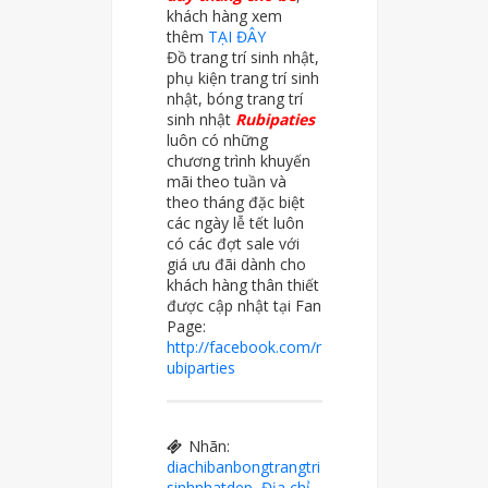
khách hàng xem
thêm
TẠI ĐÂY
Đồ trang trí sinh nhật,
phụ kiện trang trí sinh
nhật, bóng trang trí
sinh nhật
Rubipaties
luôn có những
chương trình khuyến
mãi theo tuần và
theo tháng đặc biệt
các ngày lễ tết luôn
có các đợt sale với
giá ưu đãi dành cho
khách hàng thân thiết
được cập nhật tại Fan
Page:
http://facebook.com/r
ubiparties
Nhãn:
diachibanbongtrangtri
sinhnhatdep
,
Địa chỉ