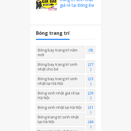
giá rẻ tại Đống Đa
Bóng trang trí
Bóng bay trang trí năm
(9)
mới
Bóng bay trang trí sinh
(27
nhật cho bé
)
Bóng bay trang trí sinh
(23
nhật tại Hà Nội
)
Bóng sinh nhật giá rẻ tại
(29
Hà Nội
)
Bóng sinh nhật tại Hà Nội
(31
)
Bóng trang trí sinh nhật
tại Hà Nội
(44
)