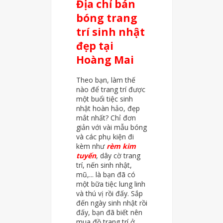
Địa chỉ bán
bóng trang
trí sinh nhật
đẹp tại
Hoàng Mai
Theo bạn, làm thế
nào để trang trí được
một buổi tiệc sinh
nhật hoàn hảo, đẹp
mắt nhất? Chỉ đơn
giản với vài mẫu bóng
và các phụ kiện đi
kèm như
rèm kim
tuyến
, dây cờ trang
trí, nến sinh nhật,
mũ,... là bạn đã có
một bữa tiệc lung linh
và thú vị rồi đấy. Sắp
đến ngày sinh nhật rồi
đấy, bạn đã biết nên
mua đồ trang trí ở