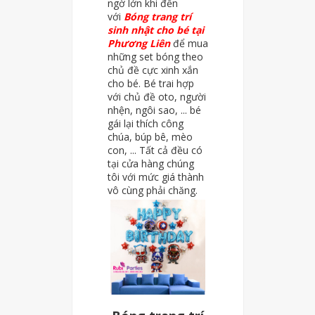
ngờ lớn khi đến
với
Bóng trang trí
sinh nhật cho bé tại
Phương Liên
để mua
những set bóng theo
chủ đề cực xinh xắn
cho bé. Bé trai hợp
với chủ đề oto, người
nhện, ngôi sao, ... bé
gái lại thích công
chúa, búp bê, mèo
con, ... Tất cả đều có
tại cửa hàng chúng
tôi với mức giá thành
vô cùng phải chăng.