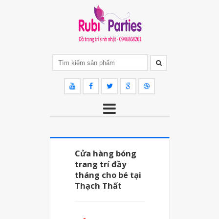
Cửa hàng bóng
trang trí đầy
tháng cho bé tại
Thạch Thất