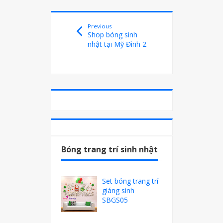
Previous
Shop bóng sinh
nhật tại Mỹ Đình 2
Bóng trang trí sinh nhật
Set bóng trang trí
giáng sinh
SBGS05