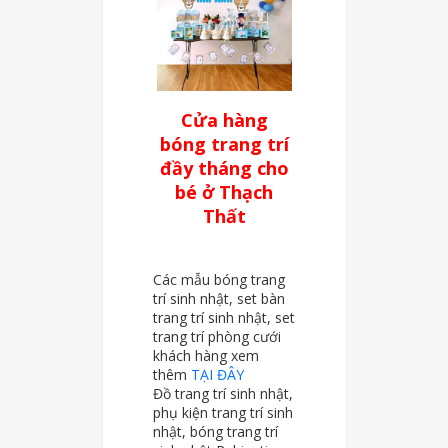
Cửa hàng
bóng trang trí
đầy tháng cho
bé ở Thạch
Thất
Các mẫu bóng trang
trí sinh nhật, set bàn
trang trí sinh nhật, set
trang trí phòng cưới
khách hàng xem
thêm
TẠI ĐÂY
Đồ trang trí sinh nhật,
phụ kiện trang trí sinh
nhật, bóng trang trí