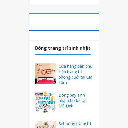
Bóng trang trí sinh nhật
Cửa hàng bán phụ
kiện trang trí
phòng cưới tại Gia
Lâm
Bóng bay sinh
nhật cho bé tại
Mê Linh
Set bóng trang trí