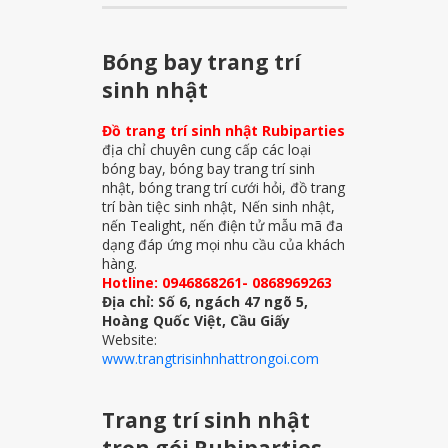
Bóng bay trang trí
sinh nhật
Đồ trang trí sinh nhật Rubiparties
địa chỉ chuyên cung cấp các loại
bóng bay, bóng bay trang trí sinh
nhật, bóng trang trí cưới hỏi, đồ trang
trí bàn tiệc sinh nhật, Nến sinh nhật,
nến Tealight, nến điện tử mẫu mã đa
dạng đáp ứng mọi nhu cầu của khách
hàng.
Hotline: 0946868261- 0868969263
Địa chỉ: Số 6, ngách 47 ngõ 5,
Hoàng Quốc Việt, Cầu Giấy
Website:
www.trangtrisinhnhattrongoi.com
Trang trí sinh nhật
trọn gói Rubiparties