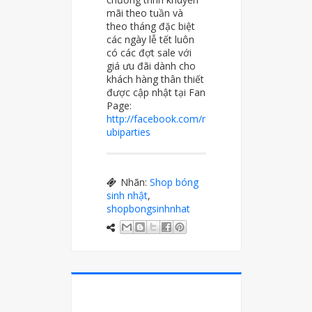
mãi theo tuần và
theo tháng đặc biệt
các ngày lễ tết luôn
có các đợt sale với
giá ưu đãi dành cho
khách hàng thân thiết
được cập nhật tại Fan
Page:
http://facebook.com/r
ubiparties
Nhãn:
Shop bóng
sinh nhật
,
shopbongsinhnhat