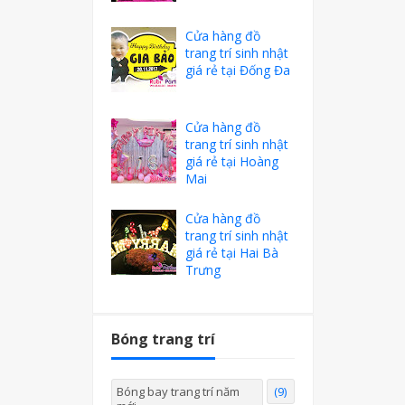
Cửa hàng đồ
trang trí sinh nhật
giá rẻ tại Đống Đa
Cửa hàng đồ
trang trí sinh nhật
giá rẻ tại Hoàng
Mai
Cửa hàng đồ
trang trí sinh nhật
giá rẻ tại Hai Bà
Trưng
Bóng trang trí
Bóng bay trang trí năm
(9)