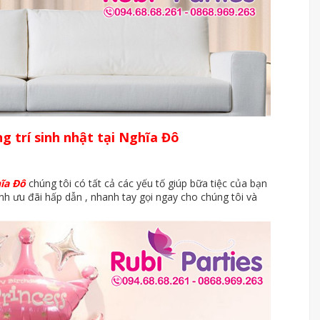
 trí sinh nhật tại Nghĩa Đô
hĩa Đô
chúng tôi có tất cả các yếu tố giúp bữa tiệc của bạn
nh ưu đãi hấp dẫn , nhanh tay gọi ngay cho chúng tôi và