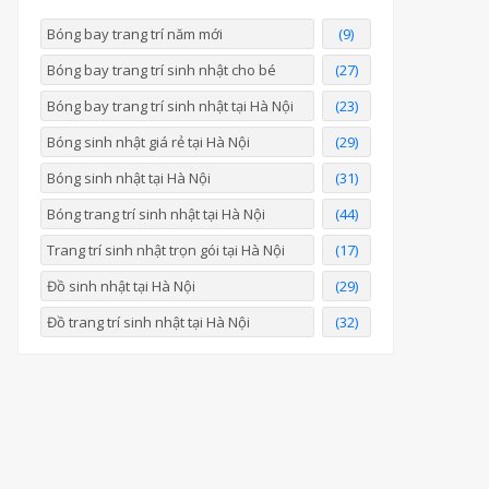
Bóng bay trang trí năm mới
(9)
Bóng bay trang trí sinh nhật cho bé
(27)
Bóng bay trang trí sinh nhật tại Hà Nội
(23)
Bóng sinh nhật giá rẻ tại Hà Nội
(29)
Bóng sinh nhật tại Hà Nội
(31)
Bóng trang trí sinh nhật tại Hà Nội
(44)
Trang trí sinh nhật trọn gói tại Hà Nội
(17)
Đồ sinh nhật tại Hà Nội
(29)
Đồ trang trí sinh nhật tại Hà Nội
(32)