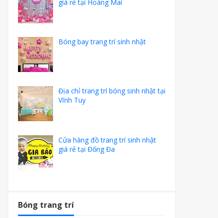
giá rẻ tại Hoàng Mai
Bóng bay trang trí sinh nhật
Địa chỉ trang trí bóng sinh nhật tại
Vĩnh Tuy
Cửa hàng đồ trang trí sinh nhật
giá rẻ tại Đống Đa
Bóng trang trí