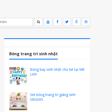
Bóng trang trí sinh nhật
Bóng bay sinh nhật cho bé tại Mê
Linh
Set bóng trang trí giáng sinh
SBGS05