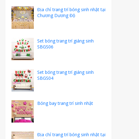
Địa chỉ trang trí bóng sinh nhật tại
Chương Dương Độ
Set bóng trang trí giáng sinh
SBGS06
Set bóng trang trí giáng sinh
SBGS04
Bóng bay trang trí sinh nhật
Địa chỉ trang trí bóng sinh nhật tại