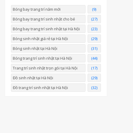
Bóng bay trang trí năm mới
(9)
Bóng bay trang trí sinh nhật cho bé
(27)
Bóng bay trang trí sinh nhật tại Hà Nội
(23)
Bóng sinh nhật giá rẻ tại Hà Nội
(29)
Bóng sinh nhật tại Hà Nội
(31)
Bóng trang trí sinh nhật tại Hà Nội
(44)
Trang trí sinh nhật trọn gói tại Hà Nội
(17)
Đồ sinh nhật tại Hà Nội
(29)
Đồ trang trí sinh nhật tại Hà Nội
(32)