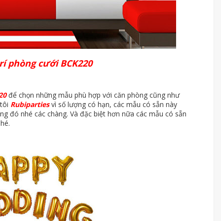
rí phòng cưới BCK220
20
để chọn những mẫu phù hợp với căn phòng cũng như
tôi
Rubiparties
vì số lượng có hạn, các mẫu có sẵn này
ng đó nhé các chàng. Và đặc biệt hơn nữa các mẫu có sẵn
hé.