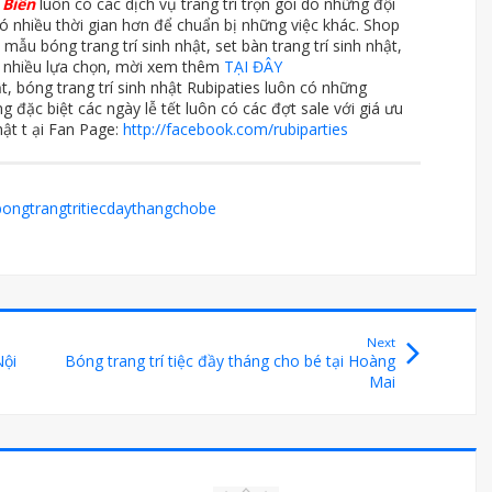
 Biên
luôn có các dịch vụ trang trí trọn gói do những đội
ó nhiều thời gian hơn để chuẩn bị những việc khác. Shop
mẫu bóng trang trí sinh nhật, set bàn trang trí sinh nhật,
m nhiều lựa chọn, mời xem thêm
TẠI ĐÂY
hật, bóng trang trí sinh nhật Rubipaties luôn có những
 đặc biệt các ngày lễ tết luôn có các đợt sale với giá ưu
ật t ại Fan Page:
http://facebook.com/rubiparties
bongtrangtritiecdaythangchobe
Next
Nội
Bóng trang trí tiệc đầy tháng cho bé tại Hoàng
Mai