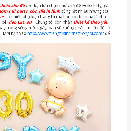
nhiều chủ đề
cho bạn lựa chọn như chủ đề Hello Kitty, gà
gồm mũ party, cốc, đĩa in hình
cùng rất nhiều những set
ies
có nhiều phụ kiện trang trí mà bạn có thể mua lẻ như
a bé,
đèn LED 3D
,...Chúng tôi còn nhận
thiết kế theo yêu
ay trong vòng một ngày, bạn sẽ không phải chờ lâu để có
p. Mời bạn vào
http://www.trangtrisinhnhattrongoi.com/
để