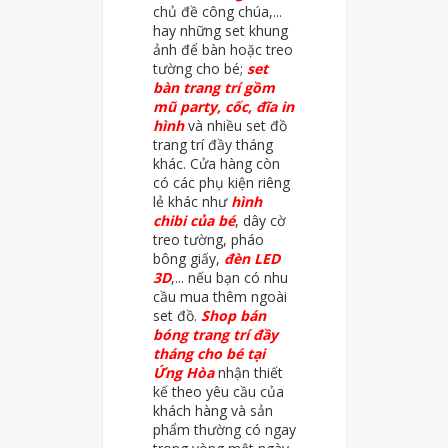
chủ đề công chúa,...
hay những set khung
ảnh để bàn hoặc treo
tường cho bé;
set
bàn trang trí gồm
mũ party, cốc, đĩa in
hình
và nhiều set đồ
trang trí đầy tháng
khác. Cửa hàng còn
có các phụ kiện riêng
lẻ khác như
hình
chibi của bé
, dây cờ
treo tường, pháo
bông giấy,
đèn LED
3D
,... nếu bạn có nhu
cầu mua thêm ngoài
set đồ.
Shop bán
bóng trang trí đầy
tháng cho bé tại
Ứng Hòa
nhận thiết
kế theo yêu cầu của
khách hàng và sản
phẩm thường có ngay