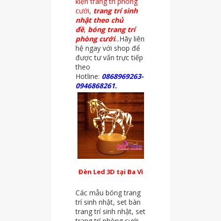
kiện trang trí phòng
cưới
,
trang trí sinh
nhật theo chủ
đề
,
bóng trang trí
phòng cưới
...Hãy liên
hệ ngay với shop để
được tư vấn trực tiếp
theo
Hotline:
0868969263-
0946868261.
Đèn Led 3D tại Ba Vì
Các mẫu bóng trang
trí sinh nhật, set bàn
trang trí sinh nhật, set
trang trí phòng cưới