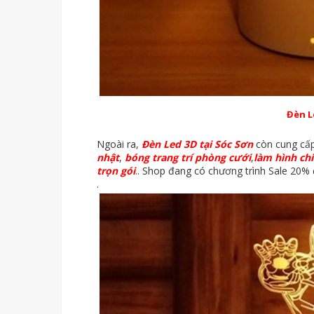
Đèn L
Ngoài ra,
Đèn Led 3D tại Sóc Sơn
còn cung cấp
nhật
,
bóng trang trí phòng cưới
,
làm hình chi
trọn gói
.. Shop đang có chương trình Sale 20%
.