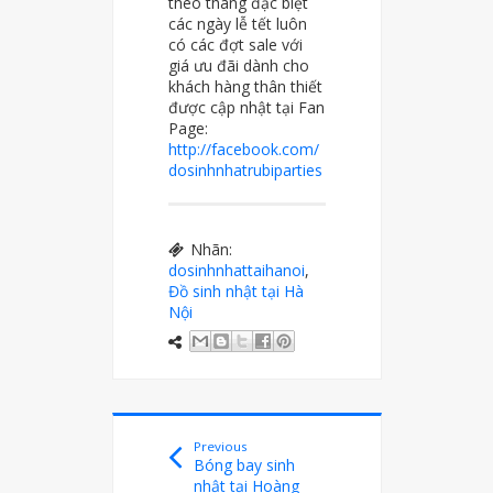
theo tháng đặc biệt
các ngày lễ tết luôn
có các đợt sale với
giá ưu đãi dành cho
khách hàng thân thiết
được cập nhật tại Fan
Page:
http://facebook.com/
dosinhnhatrubiparties
Nhãn:
dosinhnhattaihanoi
,
Đồ sinh nhật tại Hà
Nội
Previous
Bóng bay sinh
nhật tại Hoàng