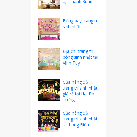
tại Thanh Xuân
Bóng bay trang trí
sinh nhật
Địa chỉ trang trí
bóng sinh nhật tại
Vĩnh Tuy
Cửa hàng đồ
trang trí sinh nhật
giá rẻ tại Hai Bà
Trưng
Cửa hàng đồ
trang trí sinh nhật
tại Long Biên