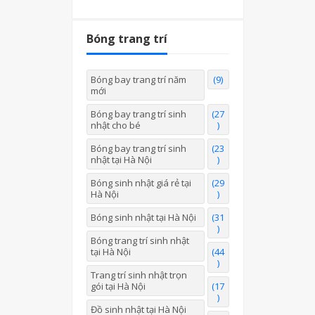
Bóng trang trí
Bóng bay trang trí năm
(9)
mới
Bóng bay trang trí sinh
(27
nhật cho bé
)
Bóng bay trang trí sinh
(23
nhật tại Hà Nội
)
Bóng sinh nhật giá rẻ tại
(29
Hà Nội
)
Bóng sinh nhật tại Hà Nội
(31
)
Bóng trang trí sinh nhật
tại Hà Nội
(44
)
Trang trí sinh nhật trọn
gói tại Hà Nội
(17
)
Đồ sinh nhật tại Hà Nội