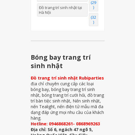
(29
)
Đồ trang trí sinh nhật tại
Hà Nội
(32
)
Bóng bay trang trí
sinh nhật
Đồ trang trí sinh nhật Rubiparties
địa chỉ chuyên cung cấp các loại
bóng bay, bóng bay trang trí sinh
nhật, bóng trang trí cưới hỏi, đồ trang
trí bàn tiệc sinh nhật, Nến sinh nhật,
nến Tealight, nến điện tử mẫu mã đa
dạng đáp ứng mọi nhu cầu của khách
hàng.
Hotline: 0946868261- 0868969263
Địa chỉ: Số 6, ngách 47 ngõ 5,