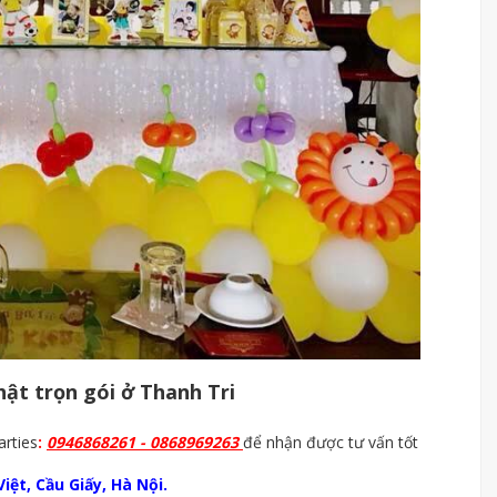
nhật trọn gói ở Thanh Tri
arties
:
0946868261 - 0868969263
để nhận được tư vấn tốt
iệt, Cầu Giấy, Hà Nội.