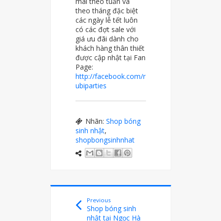
mãi theo tuần và
theo tháng đặc biệt
các ngày lễ tết luôn
có các đợt sale với
giá ưu đãi dành cho
khách hàng thân thiết
được cập nhật tại Fan
Page:
http://facebook.com/r
ubiparties
Nhãn:
Shop bóng
sinh nhật
,
shopbongsinhnhat
Previous
Shop bóng sinh
nhật tại Ngọc Hà