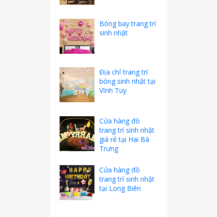
Bóng bay trang trí
sinh nhật
Địa chỉ trang trí
bóng sinh nhật tại
Vĩnh Tuy
Cửa hàng đồ
trang trí sinh nhật
giá rẻ tại Hai Bà
Trưng
Cửa hàng đồ
trang trí sinh nhật
tại Long Biên