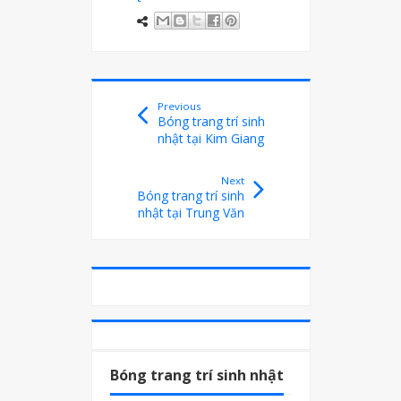
Previous
Bóng trang trí sinh
nhật tại Kim Giang
Next
Bóng trang trí sinh
nhật tại Trung Văn
Bóng trang trí sinh nhật