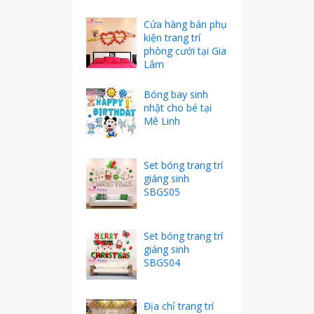
Cửa hàng bán phụ
kiện trang trí
phòng cưới tại Gia
Lâm
Bóng bay sinh
nhật cho bé tại
Mê Linh
Set bóng trang trí
giáng sinh
SBGS05
Set bóng trang trí
giáng sinh
SBGS04
Địa chỉ trang trí