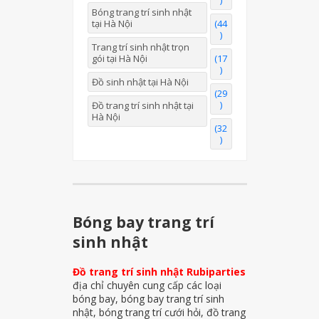
Bóng trang trí sinh nhật
tại Hà Nội
(44
)
Trang trí sinh nhật trọn
gói tại Hà Nội
(17
)
Đồ sinh nhật tại Hà Nội
(29
)
Đồ trang trí sinh nhật tại
Hà Nội
(32
)
Bóng bay trang trí
sinh nhật
Đồ trang trí sinh nhật Rubiparties
địa chỉ chuyên cung cấp các loại
bóng bay, bóng bay trang trí sinh
nhật, bóng trang trí cưới hỏi, đồ trang