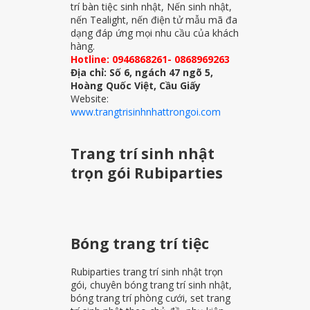
trí bàn tiệc sinh nhật, Nến sinh nhật,
nến Tealight, nến điện tử mẫu mã đa
dạng đáp ứng mọi nhu cầu của khách
hàng.
Hotline: 0946868261- 0868969263
Địa chỉ: Số 6, ngách 47 ngõ 5,
Hoàng Quốc Việt, Cầu Giấy
Website:
www.trangtrisinhnhattrongoi.com
Trang trí sinh nhật
trọn gói Rubiparties
Bóng trang trí tiệc
Rubiparties trang trí sinh nhật trọn
gói, chuyên bóng trang trí sinh nhật,
bóng trang trí phòng cưới, set trang