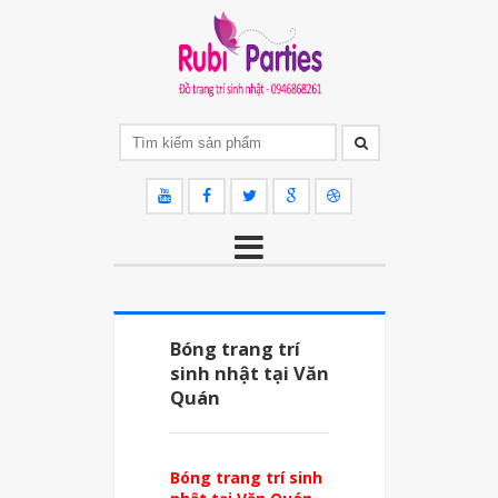
Bóng trang trí
sinh nhật tại Văn
Quán
Bóng trang trí sinh