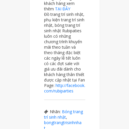
khách hàng xem
thêm
TẠI ĐÂY
Đồ trang trí sinh nhật,
phụ kiện trang trí sinh
nhật, bóng trang trí
sinh nhật Rubipaties
luôn có những
chương trình khuyến
mãi theo tuần và
theo tháng đặc biệt
các ngày lễ tết luôn
có các đợt sale với
giá ưu đãi dành cho
khách hàng thân thiết
được cập nhật tại Fan
Page:
http://facebook.
com/rubiparties
Nhãn:
Bóng trang
trí sinh nhật
,
bongtrangtrisinhnha
t