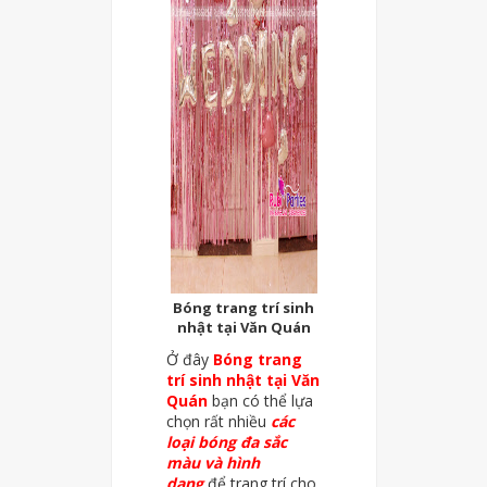
Bóng trang trí sinh
nhật tại Văn Quán
Ở đây
Bóng trang
trí sinh nhật tại Văn
Quán
bạn có thể lựa
chọn rất nhiều
các
loại bóng đa sắc
màu và hình
dạng
để trang trí cho